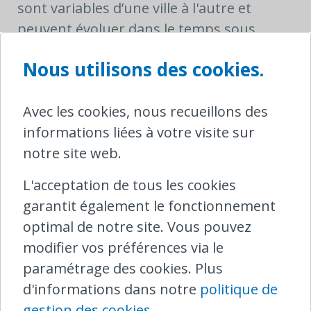
sont variables d’une ville à l'autre et
peuvent évoluer dans le temps sous
l'influence de différents facteurs (par
Nous utilisons des cookies.
exemple, l'inflation).
Dans le dossier ci-dessus, nous avons
Avec les cookies, nous recueillons des
suivi l'argumentation du client selon
informations liées à votre visite sur
laquelle les frais d'hôtel qu'il a payés sont
notre site web.
raisonnables. Trouver une chambre
L'acceptation de tous les cookies
d'hôtel à la dernière minute pour 170
garantit également le fonctionnement
euros (150 GBP) à proximité de la gare de
optimal de notre site. Vous pouvez
Londres St. Pancras est pratiquement
modifier vos préférences via le
impossible. Les clients auraient d'ailleurs
paramétrage des cookies. Plus
tout aussi bien pu réserver deux
d'informations dans notre
politique de
chambres séparées.
gestion des cookies
.