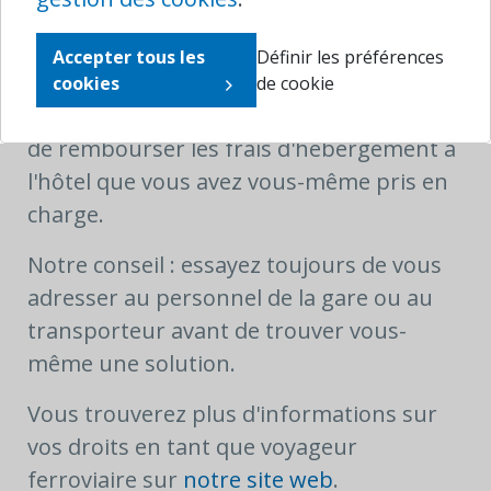
L'annulation, le retard ou la
correspondance manquée sont-ils dus à
Accepter tous les
Définir les préférences
un cas de force majeure ? Dans ce cas, la
cookies
de cookie
compagnie de transport n'est pas tenue
de rembourser les frais d'hébergement à
l'hôtel que vous avez vous-même pris en
charge.
Notre conseil : essayez toujours de vous
adresser au personnel de la gare ou au
transporteur avant de trouver vous-
même une solution.
Vous trouverez plus d'informations sur
vos droits en tant que voyageur
ferroviaire sur
notre site web
.