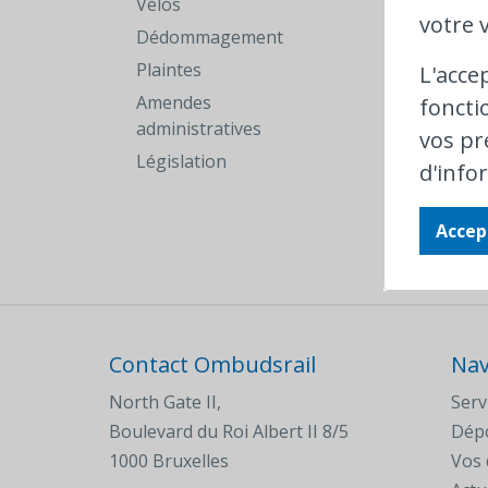
Vélos
votre v
Dédommagement
Plaintes
L'acce
Amendes
foncti
administratives
vos pr
Législation
d'info
Accep
Contact Ombudsrail
Nav
North Gate II,
Serv
Boulevard du Roi Albert II 8/5
Dépo
1000 Bruxelles
Vos 