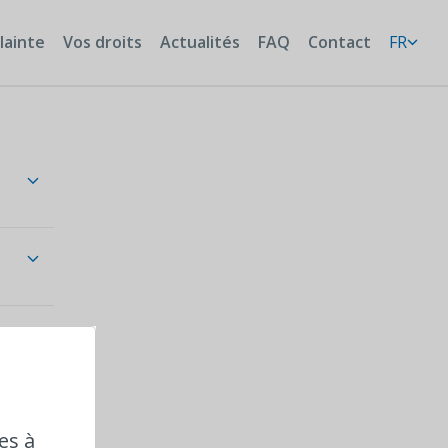
lainte
Vos droits
Actualités
FAQ
Contact
FR
es à