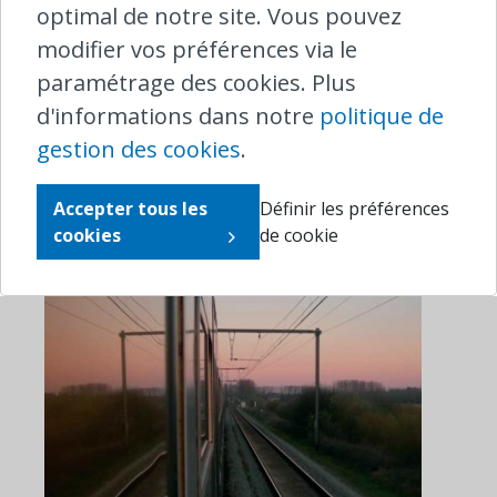
optimal de notre site. Vous pouvez
modifier vos préférences via le
Télécharger le rapport annuel
paramétrage des cookies. Plus
2015
d'informations dans notre
politique de
gestion des cookies
.
Accepter tous les
Définir les préférences
cookies
de cookie