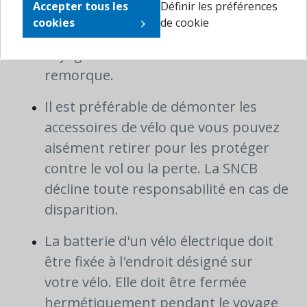
Accepter tous les
Définir les préférences
Vélo 1 jour. Un seul Supplément Vélo
cookies
de cookie
ou Carte Vélo 1 jour est requis si vous
voyagez avec votre vélo et votre
remorque.
Il est préférable de démonter les
accessoires de vélo que vous pouvez
aisément retirer pour les protéger
contre le vol ou la perte. La SNCB
décline toute responsabilité en cas de
disparition.
La batterie d'un vélo électrique doit
être fixée à l'endroit désigné sur
votre vélo. Elle doit être fermée
hermétiquement pendant le voyage