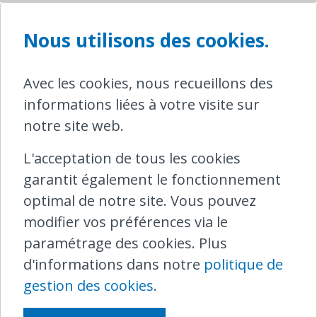
pas utiliser ce billet pour voyager
librement dans une zone.
Nous utilisons des cookies.
Vous apportez vous-même votre vélo
Avec les cookies, nous recueillons des
jusqu’au train et vous êtes
informations liées à votre visite sur
responsable de son chargement, de
notre site web.
son transfert et de son
déchargement. Vous restez
L'acceptation de tous les cookies
responsable de votre propre vélo
garantit également le fonctionnement
dans les gares et tout au long du
optimal de notre site. Vous pouvez
trajet.
modifier vos préférences via le
paramétrage des cookies. Plus
Vous souhaitez prendre une
d'informations dans notre
politique de
remorque de vélo dans le train ?
gestion des cookies
.
Même sans vélo, vous devez acheter
un Supplément Vélo ou une Carte