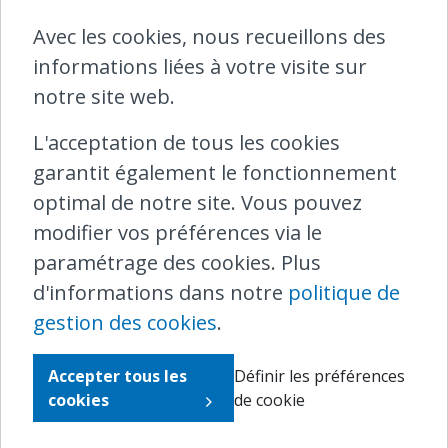
diminués de 10 € de frais administratifs.
Avec les cookies, nous recueillons des
Cette fois, tout s’est bien terminé !
informations liées à votre visite sur
notre site web.
Sur le site de la SNCB, vous trouverez des
informations générales sur les voyages
L'acceptation de tous les cookies
de groupe
et le Group Ticket (tarifs,
garantit également le fonctionnement
conditions, etc.).
optimal de notre site. Vous pouvez
modifier vos préférences via le
Si vous avez rencontré des problèmes
paramétrage des cookies. Plus
lors de la réservation du voyage de
d'informations dans notre
politique de
groupe ou lors de votre voyage lui-même,
gestion des cookies
.
vous pouvez introduire une
réclamation
auprès de la SNCB
via son formulaire de
Accepter tous les
Définir les préférences
contact.
cookies
de cookie
Si vous n'êtes pas satisfait de la réponse