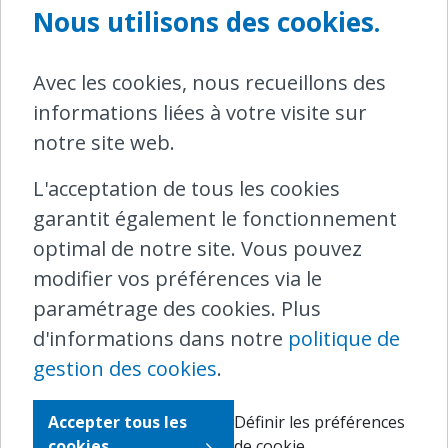
Nous utilisons des cookies.
important. Signalons que les titulaires
d'un abonnement de train peuvent
Avec les cookies, nous recueillons des
acquérir en sus un abonnement pour les
informations liées à votre visite sur
parkings à vélos sécurisés.
notre site web.
Dernier conseil : pour préserver la
L'acceptation de tous les cookies
sécurité de tous les usagers, il est interdit
garantit également le fonctionnement
de circuler à vélo dans les gares et sur les
optimal de notre site. Vous pouvez
quais. Faire du vélo dans la gare peut
modifier vos préférences via le
donner lieu à une amende administrative.
paramétrage des cookies. Plus
Une personne avertie en vaut deux !
d'informations dans notre
politique de
Vous avez rencontré un problème avec
gestion des cookies
.
votre vélo pendant votre voyage en train ?
Vous pouvez contacter la SNCB en
Accepter tous les
Définir les préférences
cookies
de cookie