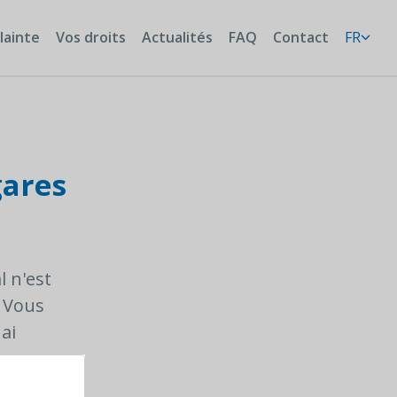
lainte
Vos droits
Actualités
FAQ
Contact
FR
gares
l n'est
. Vous
ai