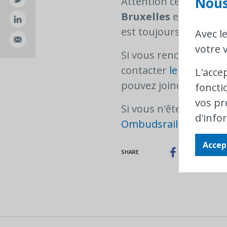
Nous
Attention cependant :
Bruxelles
et en
Wall
est toujours d’applica
Avec l
votre v
Si vous rencontrez de
contacter
le service c
L'acce
pouvez joindre Securai
foncti
vos pr
Si vous n'êtes pas sa
d'info
Ombudsrail
et nous e
Accep
SHARE