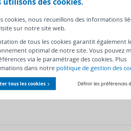
 utilisons des cookies.
 cet assouplissement ne sera appliqué qu'en Fl
onie
, une obligation générale de port du masqu
tion. Attention donc si vous passez d’une Région 
es cookies, nous recueillons des informations lié
isite sur notre site web.
s problèmes lors de votre voyage en train, vou
lientèle de la SNCB
. En cas de situations dangere
ptation de tous les cookies garantit également l
l via le numéro gratuit 0800 30 230.
onnement optimal de notre site. Vous pouvez m
éférences via le paramétrage des cookies. Plus
tisfait de la réponse obtenue, vous pouvez
conta
rmations dans notre
politique de gestion des co
xaminerons votre plainte.
ter tous les cookies
Définir les préférences 