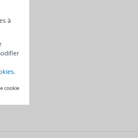
andre. A
e buccal
à l’autre !
es à
s pouvez
uses, vous
e
odifier
cter
okies
.
de cookie