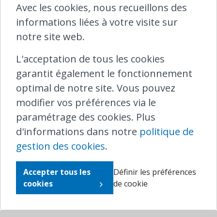
Avec les cookies, nous recueillons des
informations liées à votre visite sur
L'équipe Ombudsrail
notre site web.
L'acceptation de tous les cookies
SHARE
garantit également le fonctionnement
optimal de notre site. Vous pouvez
modifier vos préférences via le
Contact Ombudsrail
paramétrage des cookies. Plus
d'informations dans notre
politique de
North Gate II,
Boulevard du Roi Albert II 8/5
gestion des cookies
.
1000 Bruxelles
Accepter tous les
Définir les préférences
T
0800 25 095 (intérieur)
cookies
de cookie
T
+32 2 221 04 11 (depuis l'étranger)
plaintes@ombudsrail.be