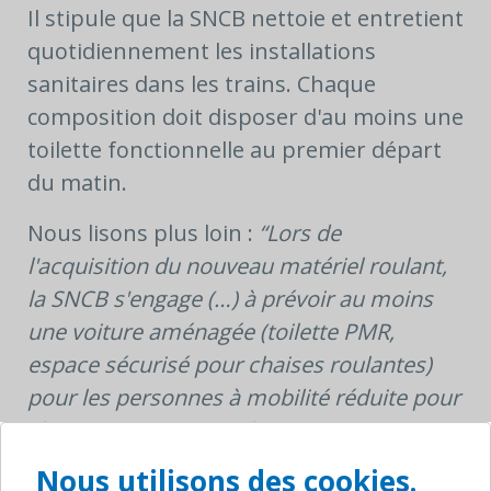
Il stipule que la SNCB nettoie et entretient
quotidiennement les installations
sanitaires dans les trains. Chaque
composition doit disposer d'au moins une
toilette fonctionnelle au premier départ
du matin.
Nous lisons plus loin :
“Lors de
l'acquisition du nouveau matériel roulant,
la SNCB s'engage (…) à prévoir au moins
une voiture aménagée (toilette PMR,
espace sécurisé pour chaises roulantes)
pour les personnes à mobilité réduite pour
chaque composition de train.»
Nous utilisons des cookies.
En ce qui concerne les gares, l'accord avec