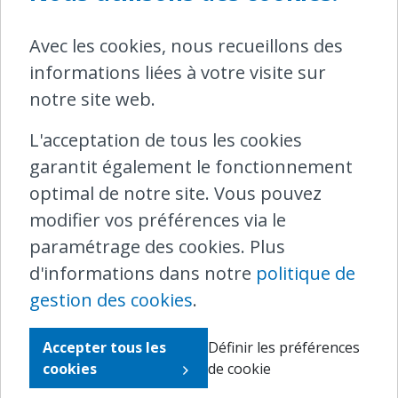
l'État belge stipule que : «
Pour l’ensemble
des bâtiments de voyageurs précités, y
Avec les cookies, nous recueillons des
compris ceux n’étant plus occupés en
informations liées à votre visite sur
permanence par du personnel SNCB, la
notre site web.
salle d’attente, chauffée en hiver et
L'acceptation de tous les cookies
l’installation sanitaire existante restent
garantit également le fonctionnement
accessibles 15 minutes avant le premier
optimal de notre site. Vous pouvez
départ jusqu’à minimum 20 heures. »
modifier vos préférences via le
Dans un dossier traité, la SNCB a confirmé
paramétrage des cookies. Plus
qu'elle installera des toilettes accessibles
d'informations dans notre
politique de
de manière autonome dans les 100 plus
gestion des cookies
.
grandes gares.
Accepter tous les
Définir les préférences
Entre-temps, nous espérons que le
cookies
de cookie
nouveau contrat de gestion garantira une