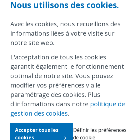
Nous utilisons des cookies.
site internet (
www.ombudsrail.be
) ou
encore par courrier postal (Avenue Roi
Avec les cookies, nous recueillons des
Albert II, 8 boîte 5, 1000 Bruxelles). Notre
informations liées à votre visite sur
numéro de téléphone est le 0800 25 095
notre site web.
L'acceptation de tous les cookies
Besoin de notre médiation ?
garantit également le fonctionnement
optimal de notre site. Vous pouvez
Envoyez-nous toutes les informations sur
modifier vos préférences via le
votre plainte. Ensuite, nous ferons le
paramétrage des cookies. Plus
reste et vous tiendrons au courant.
d'informations dans notre
politique de
gestion des cookies
.
Vous voulez en savoir plus ?
Accepter tous les
Définir les préférences
cookies
de cookie