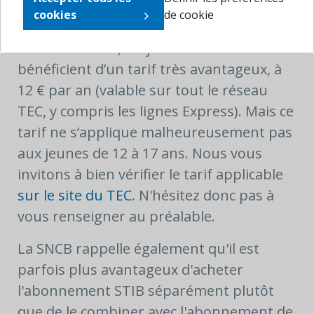
existe encore
d'autres
.
cookies
de cookie
Du côté du TEC, les jeunes de 18 à 24 ans
bénéficient d’un tarif très avantageux, à
12 € par an (valable sur tout le réseau
TEC, y compris les lignes Express). Mais ce
tarif ne s’applique malheureusement pas
aux jeunes de 12 à 17 ans. Nous vous
invitons à bien vérifier le tarif applicable
sur le site du TEC
. N'hésitez donc pas à
vous renseigner au préalable.
La SNCB rappelle également qu'il est
parfois plus avantageux d'acheter
l'abonnement STIB séparément plutôt
que de le combiner avec l'abonnement de