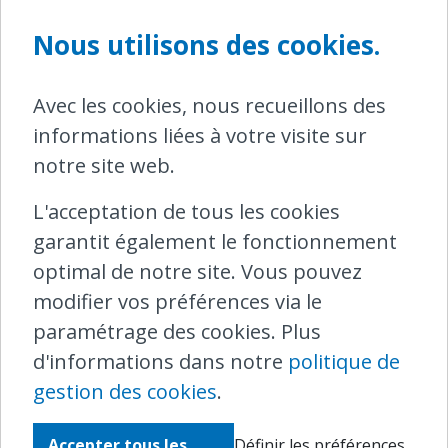
abonnements combinés (De Lijn, STIB et
TEC) : ils doivent être renouvelés au
Nous utilisons des cookies.
moins 5 jours avant la date de début
souhaitée. Un abonnement SNCB sur
Avec les cookies, nous recueillons des
papier comme le Student Multi doit être
informations liées à votre visite sur
renouvelé en ligne au moins 10 jours à
notre site web.
l'avance.
L'acceptation de tous les cookies
Attention : un abonnement combiné
garantit également le fonctionnement
n'est pas toujours la solution la plus
optimal de notre site. Vous pouvez
avantageuse. Par exemple, De Lijn
modifier vos préférences via le
accorde une réduction importante aux
paramétrage des cookies. Plus
voyageurs de moins de 12 ans ; certaines
d'informations dans notre
politique de
communes flamandes interviennent dans
gestion des cookies
.
le coût de l'abonnement de leurs
résidents
(réduction de 20 à 50 %)
; et il en
Accepter tous les
Définir les préférences