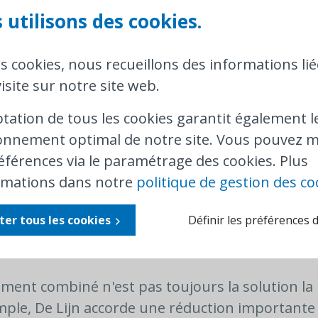
 utilisons des cookies.
ite de la SNCB
.
dent Abonnement est avantageux dès 5 trajets s
es cookies, nous recueillons des informations lié
 vous faites moins de trajets par semaine ? Dan
isite sur notre site web.
e bonne alternative pour vous. Pour ce Multi, l
ans et plus doivent également présenter une at
ptation de tous les cookies garantit également l
onnement optimal de notre site. Vous pouvez m
éférences via le paramétrage des cookies. Plus
ent
renouveler votre abonnement en ligne
. Atte
rmations dans notre
politique de gestion des co
(De Lijn, STIB et TEC) : ils doivent être renou
la date de début souhaitée. Un abonnement SNC
ter tous les cookies
Définir les préférences 
nt Multi doit être renouvelé en ligne au moins 
ment combiné n'est pas toujours la solution la
ple, De Lijn accorde une réduction importante