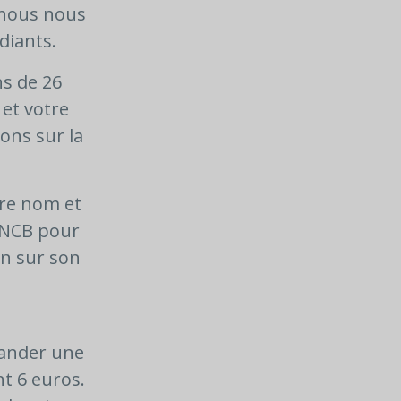
 nous nous
diants.
s de 26
 et votre
ons sur la
tre nom et
 SNCB pour
on sur son
mander une
nt 6 euros.