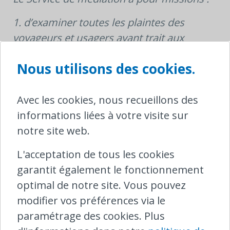
1. d’examiner toutes les plaintes des
voyageurs et usagers ayant trait aux
services prestés par les entreprises
Nous utilisons des cookies.
ferroviaires ou les gestionnaires
ferroviaires ;
Avec les cookies, nous recueillons des
2. d’intervenir pour promouvoir un
informations liées à votre visite sur
compromis satisfaisant des litiges entre,
notre site web.
d’une part, les entreprises ferroviaires ou
les gestionnaires ferroviaires et, d’autre
L'acceptation de tous les cookies
part, leurs voyageurs et usagers;
garantit également le fonctionnement
optimal de notre site. Vous pouvez
3. d’adresser une recommandation aux
modifier vos préférences via le
entreprises ferroviaires ou aux
paramétrage des cookies. Plus
gestionnaires ferroviaires au cas où un