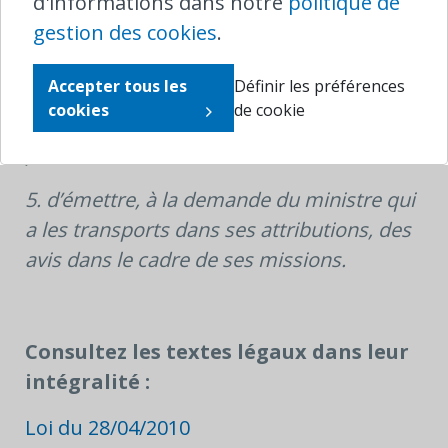
d'informations dans notre
politique de
compromis satisfaisant ne pourrait pas
gestion des cookies
.
être trouvé ;
Accepter tous les
Définir les préférences
4. d’informer de leurs droits et intérêts les
cookies
de cookie
voyageurs ou usagers qui s’adressent à lui
par écrit ou oralement;
5. d’émettre, à la demande du ministre qui
a les transports dans ses attributions, des
avis dans le cadre de ses missions.
Consultez les textes légaux dans leur
intégralité :
Loi du 28/04/2010