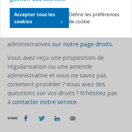
votre/vos autorisation(s)
sur le site web
d'eBox
.
Accepter tous les
Définir les préférences
cookies
de cookie
Vous trouverez plus d'informations
concernant les amendes
administratives
sur notre page droits
.
Vous avez reçu une proposition de
régularisation ou une amende
administrative et vous ne savez pas
comment procéder ? Vous avez des
questions sur vos droits ? N'hésitez pas
à
contacter notre service
.
SHARE