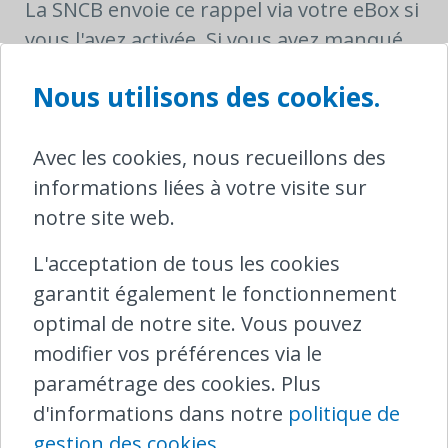
La SNCB envoie ce rappel via votre eBox si
vous l'avez activée. Si vous avez manqué
ce message et n'avez pas réagi à temps, la
Nous utilisons des cookies.
SNCB entamera la procédure
administrative, ce qui peut entraîner une
Avec les cookies, nous recueillons des
amende plus élevée.
informations liées à votre visite sur
Le service des amendes administratives
notre site web.
de la SNCB peut également envoyer ses
L'acceptation de tous les cookies
communications via eBox. Si la procédure
garantit également le fonctionnement
administrative est entamée, des délais
optimal de notre site. Vous pouvez
d'appel stricts sont d'application.
modifier vos préférences via le
Vous préférez recevoir votre
paramétrage des cookies. Plus
correspondance sur papier ? Dans ce cas,
d'informations dans notre
politique de
vous apprendrez comment désactiver
gestion des cookies
.