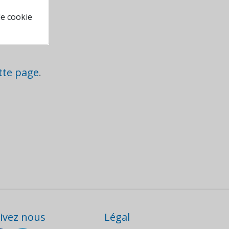
n'avez pas
de cookie
tre
tte page
.
ivez nous
Légal