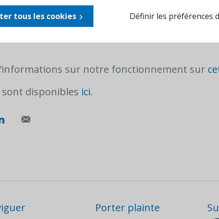
fait du traitement de votre réclamation ou vous 
ter tous les cookies
Définir les préférences 
un délai d'un mois ?
Nous pouvons examiner vo
d'informations sur notre fonctionnement sur
ce
 sont disponibles
ici
.
iguer
Porter plainte
Su