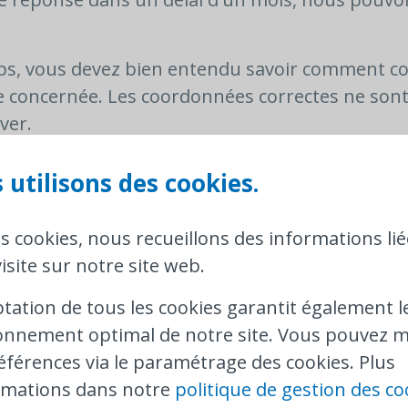
s, vous devez bien entendu savoir comment co
ire concernée. Les coordonnées correctes ne son
ver.
sous la question «Comment déposer une plaint
 utilisons des cookies.
oviaire ?», vous trouverez un aperçu des coord
rs. Il est préférable de déposer votre plainte 
es cookies, nous recueillons des informations lié
e qui vous a vendu le billet.
isite sur notre site web.
s entreprises ferroviaires aient fourni des coor
ptation de tous les cookies garantit également l
le contexte de la crise du coronavirus.
Dans cet
onnement optimal de notre site. Vous pouvez m
 aperçu des endroits où vous pourrez retrouve
éférences via le paramétrage des cookies. Plus
mesures corona applicables et les éventuelles c
rmations dans notre
politique de gestion des co