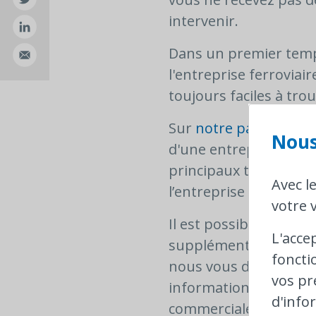
intervenir.
Dans un premier temp
l'entreprise ferrovia
toujours faciles à trou
Sur
notre page FAQ
, 
Nous
d'une entreprise ferr
principaux transporteu
Avec l
l’entreprise ferroviair
votre v
Il est possible que le
L'acce
supplémentaires dans 
foncti
nous vous donnons un
vos pr
informations sur les 
d'info
commerciales.