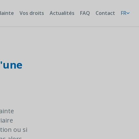
lainte
Vos droits
Actualités
FAQ
Contact
FR
'une
ainte
iaire
tion ou si
ns alors