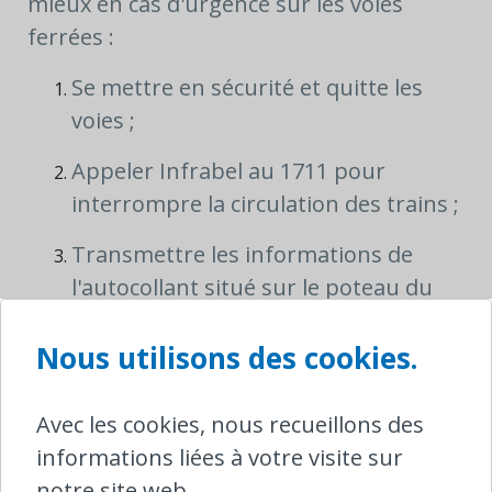
mieux en cas d'urgence sur les voies
ferrées :
Se mettre en sécurité et quitte les
voies ;
Appeler Infrabel au 1711 pour
interrompre la circulation des trains ;
Transmettre les informations de
l'autocollant situé sur le poteau du
passage à niveau.
Nous utilisons des cookies.
Sachez que l'utilisation abusive de ce
numéro est punie par la loi. Si votre train
Avec les cookies, nous recueillons des
a du retard, vous ne devez pas appeler ce
informations liées à votre visite sur
numéro d'urgence pour en connaître la
notre site web.