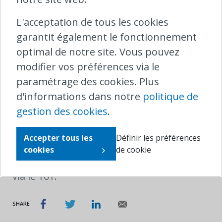
raison. Si vous souhaitez contacter
Infrabel pour d'autres questions, vous
L'acceptation de tous les cookies
pouvez le faire en envoyant un e-mail à
garantit également le fonctionnement
contact@infrabel.be
, ou en appelant le
optimal de notre site. Vous pouvez
02/525.22.11. Infrabel est également
modifier vos préférences via le
active sur les réseaux sociaux (
Facebook
,
paramétrage des cookies. Plus
LinkedIn
).
d'informations dans notre
politique de
gestion des cookies
.
Vous constatez une situation suspecte
dans une gare ou dans un train ? Appelez
Accepter tous les
Définir les préférences
alors Securail via le numéro d'appel
cookies
de cookie
d'urgence gratuit 0800/30.230 ou la police
via le 101.
SHARE