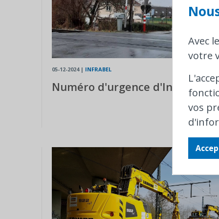
Nous
Avec l
votre v
05-12-2024
|
INFRABEL
L'acce
Numéro d'urgence d'Infrabel
foncti
vos pr
d'info
Accep