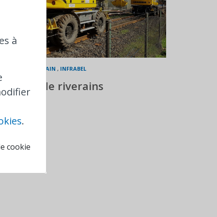
es à
8-11-2022
|
RIVERAIN
,
INFRABEL
e
Plaintes de riverains
odifier
okies
.
de cookie