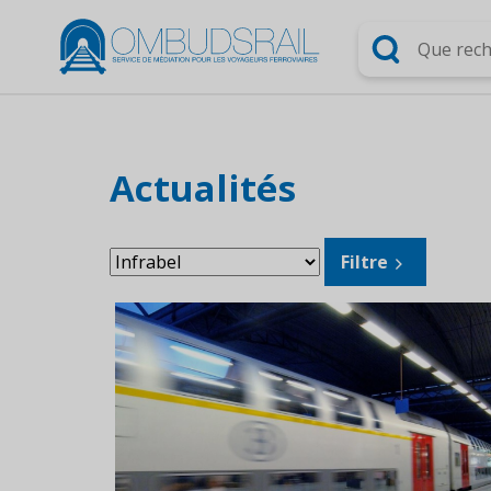
Chercher
Actualités
Filtrer
Filtre
les
sujets: