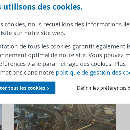
 utilisons des cookies.
es cookies, nous recueillons des informations lié
isite sur notre site web.
14-07-2023
|
RIVERAIN
,
INFRABEL
,
CONTACT
1
ptation de tous les cookies garantit également l
Vers qui peuvent se tourner les
onnement optimal de notre site. Vous pouvez m
riverains pour se plaindre ?
éférences via le paramétrage des cookies. Plus
rmations dans notre
politique de gestion des co
ter tous les cookies
Définir les préférences 