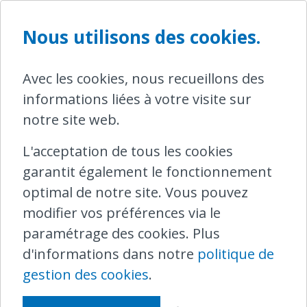
collègues luxembourgeois des CFL.
D’après nous, le client n'avait une relation
Nous utilisons des cookies.
contractuelle qu'avec la SNCB, et non avec
les CFL. En outre, un voyageur ne devrait
Avec les cookies, nous recueillons des
jamais être victime d'un conflit entre deux
informations liées à votre visite sur
entreprises. De plus, les problèmes se
notre site web.
sont produits exclusivement sur le réseau
L'acceptation de tous les cookies
belge.
garantit également le fonctionnement
Ce voyageur a donc subi des coûts
optimal de notre site. Vous pouvez
évitables. Nous avons donc insisté et
modifier vos préférences via le
demandé à la SNCB de rembourser les
paramétrage des cookies. Plus
frais de taxi encourus. En réponse, la
d'informations dans notre
politique de
SNCB a déclaré qu'en remboursant le
gestion des cookies
.
billet de train, elle suivait déjà les règles