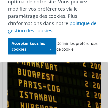
optimal de notre site. Vous pouvez
modifier vos préférences via le
08-10-2019
|
ASSISTANCE
,
ASCENSEUR
,
AÉROPORT
,
ZAVENTEM
,
paramétrage des cookies. Plus
BRUSSELS AIRPORT
Accessibilité des ascenseurs à
d'informations dans notre
politique de
Brussels Airport-Zaventem
gestion des cookies
.
Accepter tous les
Définir les préférences
cookies
de cookie