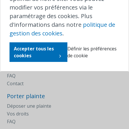
modifier vos préférences via le
T
+32 2 221 04 11 (depuis l'étranger)
plaintes@ombudsrail.be
paramétrage des cookies. Plus
d'informations dans notre
politique de
Naviguer
gestion des cookies
.
Service de médiation
Déposer une plainte
Accepter tous les
Définir les préférences
Vos droits
cookies
de cookie
Actualités
Rapports annuels
FAQ
Contact
Porter plainte
Déposer une plainte
Vos droits
FAQ