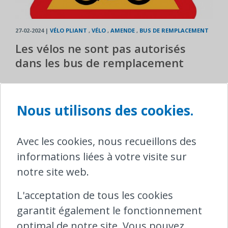
27-02-2024
|
VÉLO PLIANT
,
VÉLO
,
AMENDE
,
BUS DE REMPLACEMENT
Les vélos ne sont pas autorisés
dans les bus de remplacement
Nous utilisons des cookies.
Avec les cookies, nous recueillons des
informations liées à votre visite sur
Contact Ombudsrail
notre site web.
North Gate II,
Boulevard du Roi Albert II 8/5
L'acceptation de tous les cookies
1000 Bruxelles
garantit également le fonctionnement
optimal de notre site. Vous pouvez
T
0800 25 095 (intérieur)