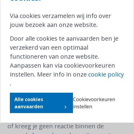
vervoersovereenkomsten geldt namelijk
Via cookies verzamelen wij info over
geen
herroepingsrecht.
De
jouw bezoek aan onze website.
tariefvoorwaarden laten ook vaak geen
kosteloze annulatie toe.
Door alle cookies te aanvaarden ben je
verzekerd van een optimaal
Ondervond je problemen tijdens de
functioneren van onze website.
boeking van je internationale treinreis via
Aanpassen kan via cookievoorkeuren
NMBS Internationaal? Neem dan zo snel
instellen. Meer info in onze
cookie policy
mogelijk op contact met het
Contact
.
Center
van deze spoorwegonderneming.
Hou eventuele bewijzen van dit contact
Alle cookies
Cookievoorkeuren
goed bij.
aanvaarden
instellen
Ben je niet tevreden over het antwoord ,
of kreeg je geen reactie binnen de