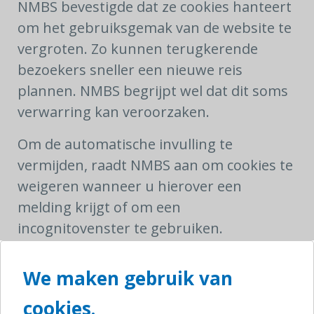
NMBS bevestigde dat ze cookies hanteert
om het gebruiksgemak van de website te
vergroten. Zo kunnen terugkerende
bezoekers sneller een nieuwe reis
plannen. NMBS begrijpt wel dat dit soms
verwarring kan veroorzaken.
Om de automatische invulling te
vermijden, raadt NMBS aan om cookies te
weigeren wanneer u hierover een
melding krijgt of om een
incognitovenster te gebruiken.
Kijk dus zeer goed je traject na voor je tot
We maken gebruik van
een boeking overgaat!
cookies.
Voor online gekochte