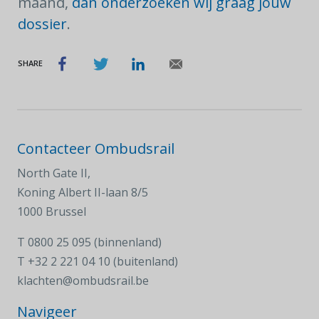
maand,
dan onderzoeken wij graag jouw
dossier
.
SHARE
Contacteer Ombudsrail
North Gate II,
Koning Albert II-laan 8/5
1000 Brussel
T
0800 25 095 (binnenland)
T
+32 2 221 04 10 (buitenland)
klachten@ombudsrail.be
Navigeer