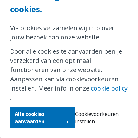
cookies.
De maatregel is tevens bedoeld om
fraude beter te bestrijden.
Via cookies verzamelen wij info over
Ten slotte zorgt deze verandering
jouw bezoek aan onze website.
ervoor dat de NMBS zich beter
Door alle cookies te aanvaarden ben je
aansluit bij de procedures die al in de
verzekerd van een optimaal
meeste Europese landen gelden,
functioneren van onze website.
waar het kopen van tickets aan boord
Aanpassen kan via cookievoorkeuren
over het algemeen niet meer is
instellen. Meer info in onze
cookie policy
toegestaan
.
Waar kan je een ticket kopen?
Alle cookies
Cookievoorkeuren
Tegenwoordig wordt meer dan 90 % van
aanvaarden
instellen
de tickets gekocht via digitale kanalen