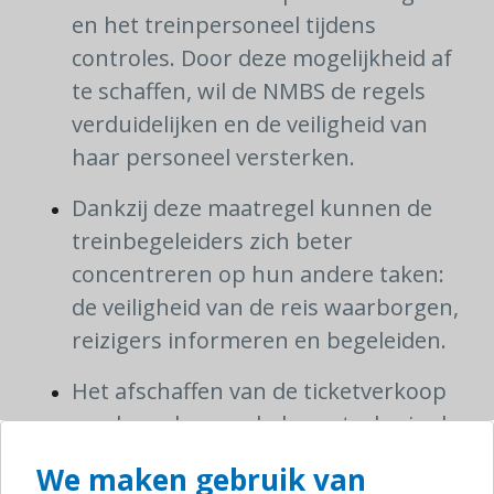
en het treinpersoneel tijdens
controles. Door deze mogelijkheid af
te schaffen, wil de NMBS de regels
verduidelijken en de veiligheid van
haar personeel versterken.
Dankzij deze maatregel kunnen de
treinbegeleiders zich beter
concentreren op hun andere taken:
de veiligheid van de reis waarborgen,
reizigers informeren en begeleiden.
Het afschaffen van de ticketverkoop
aan boord zou ook de controles in de
treinen moeten vereenvoudigen en
We maken gebruik van
versnellen.