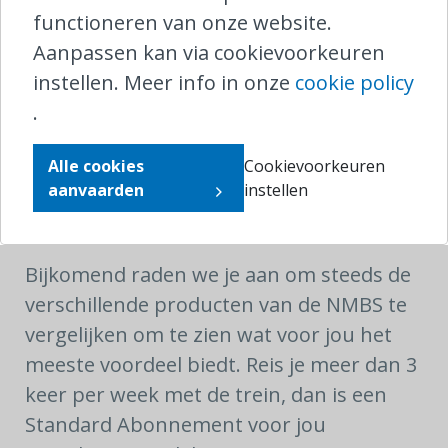
reiziger nog geen ritten had geactiveerd
functioneren van onze website.
op het Flex abonnement 120 én dat hij
Aanpassen kan via cookievoorkeuren
meteen een nieuw abonnement had
instellen. Meer info in onze
cookie policy
gekocht. De NMBS was bereid om
.
éénmalig wel het volledige bedrag van het
Alle cookies
Cookievoorkeuren
Flex Abonnement 120 terug te betalen en
aanvaarden
instellen
kende de reiziger een bijkomende
terugbetaling toe.
Bijkomend raden we je aan om steeds de
verschillende producten van de NMBS te
vergelijken om te zien wat voor jou het
meeste voordeel biedt. Reis je meer dan 3
keer per week met de trein, dan is een
Standard Abonnement voor jou