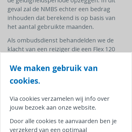
de geldigheidsperiode opzeggen. In dit
geval zal de NMBS echter een bedrag
inhouden dat berekend is op basis van
het aantal gebruikte maanden.
Als ombudsdienst behandelden we de
klacht van een reiziger die een Flex 120
abonnement had aangekocht terwijl dit
We maken gebruik van
een Flex 80 diende te zijn. De klant
annuleerde het Flex Abonnement 120 en
cookies.
kocht onmiddellijk het gewenste Flex
Abonnement 80. De NMBS hield echter al
Via cookies verzamelen wij info over
20% van de prijs van het Flex
jouw bezoek aan onze website.
Abonnement 120 in, omdat de eerste
maand reeds was aangevat. Door onze
Door alle cookies te aanvaarden ben je
bemiddeling konden we aantonen dat de
verzekerd van een optimaal