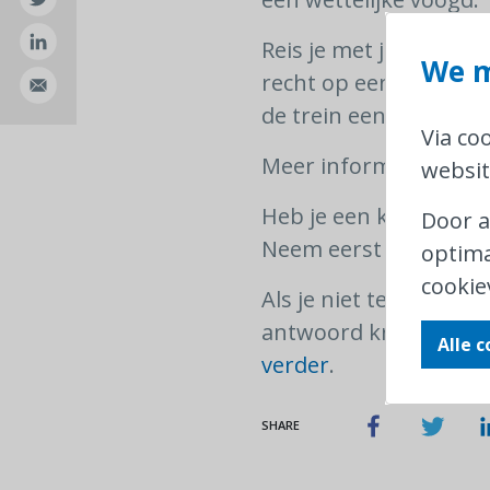
Reis je met je kind na
We m
recht op een gratis vac
de trein een bevestig
Via co
Meer informatie over h
websit
Heb je een klacht of 
Door a
Neem eerst contact o
optima
cookie
Als je niet tevreden 
antwoord krijgt binn
Alle 
verder
.
SHARE