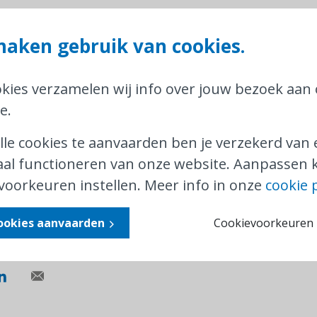
ar het vaccinatiecentrum, dan heb je als begelei
aken gebruik van cookies.
cinatieticket. Let er wel op dat je tijdens een c
ing van de vaccinatie-afspraak kan voorleggen.
okies verzamelen wij info over jouw bezoek aan
et vaccinatieticket vind je op de
website van d
e.
een vraag over de producten en tarieven van de
lle cookies te aanvaarden ben je verzekerd van
p met de
klantendienst van de NMBS
.
al functioneren van onze website. Aanpassen k
voorkeuren instellen. Meer info in onze
cookie 
bent met het antwoord van de NMBS, of als je ge
en een termijn van 1 maand,
dan helpen wij je g
cookies aanvaarden
Cookievoorkeuren i