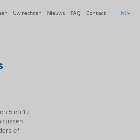
nen
Uw rechten
Nieuws
FAQ
Contact
NL
s
en 5 en 12
n tussen
ders of