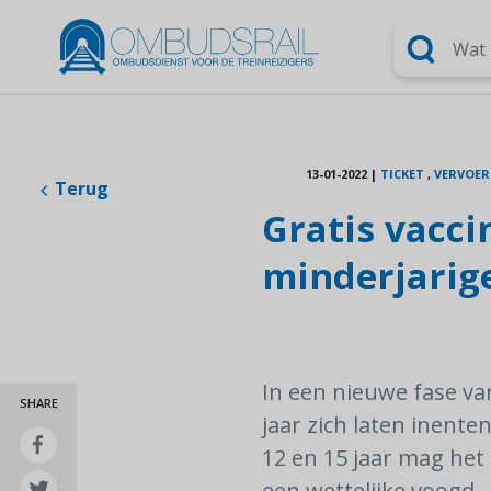
Zoeken
13-01-2022
|
TICKET
,
VERVOER
Terug
Gratis vacci
minderjarig
In een nieuwe fase v
SHARE
jaar zich laten inente
12 en 15 jaar mag het 
een wettelijke voogd.