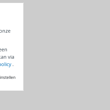
der ook
ontrole op
 onze
e NMBS.
 NMBS?
 een
an via
policy
.
en
raag
nstellen