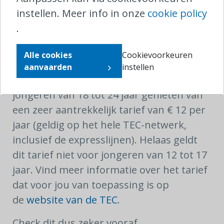
busabonnement voor hun inwoners
instellen. Meer info in onze
cookie policy
(meer informatie op
deze pagina
) en
.
biedt De Lijn ook nog
andere
Alle cookies
Cookievoorkeuren
kortingen
aan.
aanvaarden
instellen
Bij de vervoersmaatschappij TEC kunnen
jongeren van 18 tot 24 jaar genieten van
een zeer aantrekkelijk tarief van € 12 per
jaar (geldig op het hele TEC-netwerk,
inclusief de expresslijnen). Helaas geldt
dit tarief niet voor jongeren van 12 tot 17
jaar. Vind meer informatie over het tarief
dat voor jou van toepassing is op
de
website van de TEC
.
Check dit dus zeker vooraf.