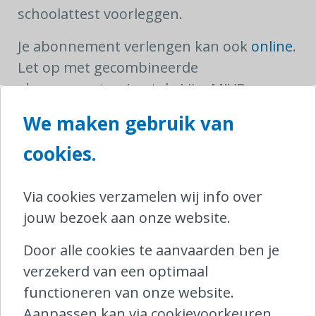
schoolattest voorleggen.
Je abonnement verlengen kan ook
online
.
Let op met gecombineerde
abonnementen (met de Lijn, MIVB en
TEC): deze moeten ten laatste 5 dagen
We maken gebruik van
voor de gewenste aanvangsdatum
cookies.
vernieuwd worden. Een NMBS-
abonnement op papier zoals de Student
Multi moet je online ten laatste 10 dagen
Via cookies verzamelen wij info over
op voorhand verlengen.
jouw bezoek aan onze website.
Een gecombineerd abonnement is echter
Door alle cookies te aanvaarden ben je
niet altijd de voordeligste oplossing. Zo
verzekerd van een optimaal
komen sommige Vlaamse gemeenten
functioneren van onze website.
tussen in de kost van een
Aanpassen kan via cookievoorkeuren