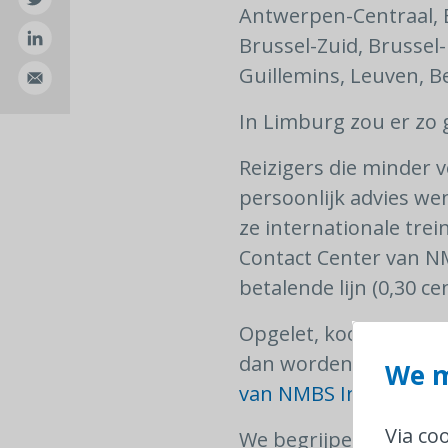
Antwerpen-Centraal, B
Brussel-Zuid, Brussel-
Guillemins, Leuven, 
In Limburg zou er zo 
Reizigers die minder 
persoonlijk advies we
ze internationale trein
Contact Center van NM
betalende lijn (0,30 c
Opgelet, koop je inter
dan worden er dossie
We m
van NMBS Internation
Via co
We begrijpen dat stee