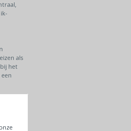
traal,
ik-
en
eizen als
bij het
s een
t Center,
 de
website
 onze
r dat wil