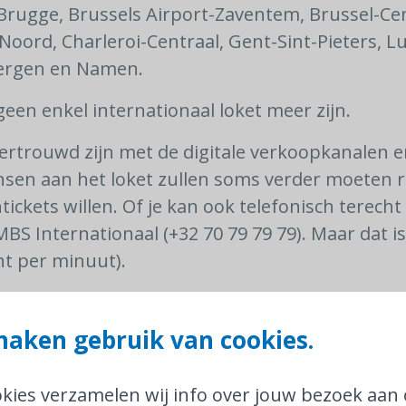
rugge, Brussels Airport-Zaventem, Brussel-Cen
Noord, Charleroi-Centraal, Gent-Sint-Pieters, Lu
Bergen en Namen.
geen enkel internationaal loket meer zijn.
vertrouwd zijn met de digitale verkoopkanalen 
nsen aan het loket zullen soms verder moeten r
tickets willen. Of je kan ook telefonisch terecht 
BS Internationaal (+32 70 79 79 79). Maar dat i
ent per minuut).
nationale tickets aan het loket of via het Contac
rkosten aangerekend. Meer hierover lees je op
aken gebruik van cookies.
aal
.
okies verzamelen wij info over jouw bezoek aan
ds meer reizigers hun zaken online regelen. Maa