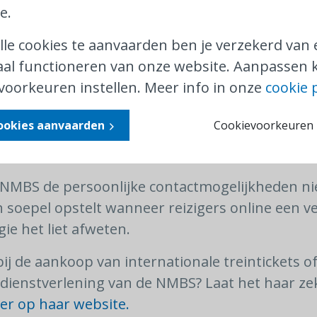
e.
lle cookies te aanvaarden ben je verzekerd van
(bijvoorbeeld in 2019 en 2021) schreven wij al da
al functioneren van onze website. Aanpassen k
ing hebben met de digitale verkoopkanalen som
voorkeuren instellen. Meer info in onze
cookie 
aken die zich maar moeilijk laten rechtzetten,
Daarnaast is ook de technologie niet altijd feillo
cookies aanvaarden
Cookievoorkeuren i
en defect zijn, de website kan haperen of er 
 betalingsproces.
t NMBS de persoonlijke contactmogelijkheden ni
h soepel opstelt wanneer reizigers online een v
ie het liet afweten.
j de aankoop van internationale treintickets of
dienstverlening van de NMBS? Laat het haar ze
er op haar website.