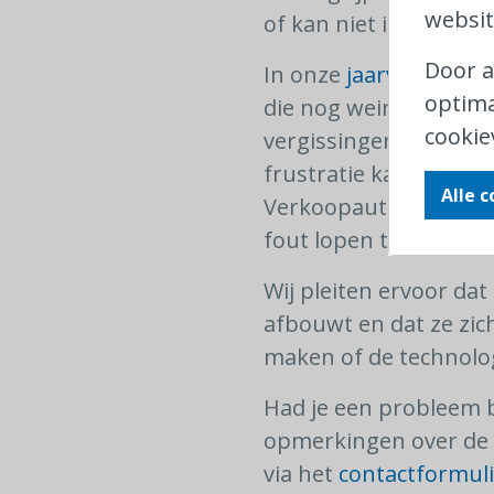
websit
of kan niet iedereen.
Door a
In onze
jaarverslagen
optima
die nog weinig ervar
cookie
vergissingen kunnen m
frustratie kan leiden. 
Alle 
Verkoopautomaten kunn
fout lopen tijdens het
Wij pleiten ervoor da
afbouwt en dat ze zic
maken of de technolog
Had je een probleem bi
opmerkingen over de 
via het
contactformuli