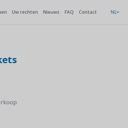
nen
Uw rechten
Nieuws
FAQ
Contact
NL
kets
verkoop