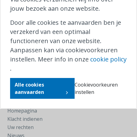
jouw bezoek aan onze website.
Door alle cookies te aanvaarden ben je
Contacteer Ombudsrail
verzekerd van een optimaal
functioneren van onze website.
North Gate II,
Koning Albert II-laan 8/5
Aanpassen kan via cookievoorkeuren
1000 Brussel
instellen. Meer info in onze
cookie policy
.
T
0800 25 095 (binnenland)
T
+32 2 221 04 10 (buitenland)
Alle cookies
Cookievoorkeuren
klachten@ombudsrail.be
aanvaarden
instellen
Navigeer
Homepagina
Klacht indienen
Uw rechten
Nieuws