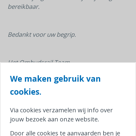
bereikbaar.
Bedankt voor uw begrip.
Het Ombudsrail Team
We maken gebruik van
SHARE
cookies.
Via cookies verzamelen wij info over
Contacteer Ombudsrail
jouw bezoek aan onze website.
North Gate II,
Door alle cookies te aanvaarden ben je
Koning Albert II-laan 8/5