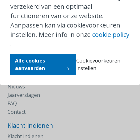
verzekerd van een optimaal
1000 Brussel
functioneren van onze website.
T
0800 25 095 (binnenland)
Aanpassen kan via cookievoorkeuren
T
+32 2 221 04 10 (buitenland)
instellen. Meer info in onze
cookie policy
klachten@ombudsrail.be
.
Navigeer
Alle cookies
Cookievoorkeuren
Homepagina
aanvaarden
instellen
Klacht indienen
Uw rechten
Nieuws
Jaarverslagen
FAQ
Contact
Klacht indienen
Klacht indienen