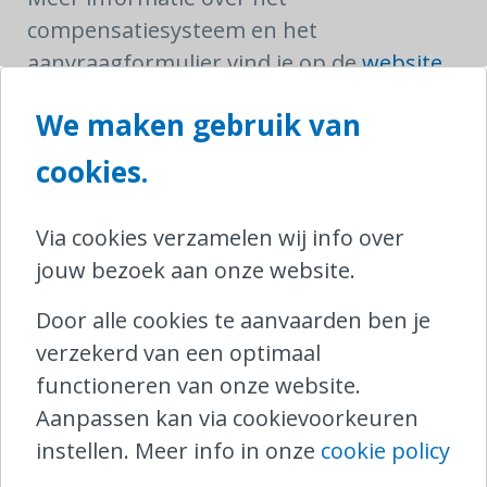
compensatiesysteem en het
aanvraagformulier vind je op de
website
van de NMBS
.
We maken gebruik van
Opgelet: in het internationale verkeer
cookies.
gelden andere compensatieregels.
De NMBS bevestigt op haar website dat
Via cookies verzamelen wij info over
de voorwaarden voor terugbetaling en
jouw bezoek aan onze website.
omruiling van tickets hetzelfde blijven
Door alle cookies te aanvaarden ben je
wanneer er een staking is.
verzekerd van een optimaal
Op de
website van de NMBS
vind je meer
functioneren van onze website.
informatie over de geplande staking,
Aanpassen kan via cookievoorkeuren
alsook een overzicht van veelgestelde
instellen. Meer info in onze
cookie policy
vragen.
.