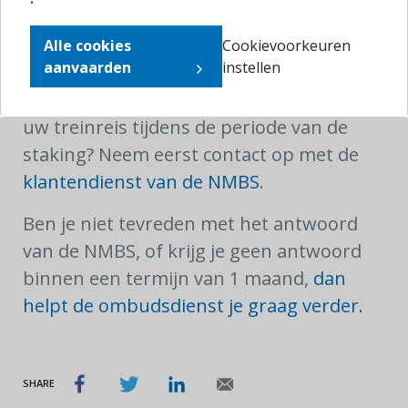
Op onze website vindt u een
overzicht
Alle cookies
Cookievoorkeuren
van uw rechten als treinreiziger
.
aanvaarden
instellen
Heeft u problemen ondervonden tijdens
uw treinreis tijdens de periode van de
staking? Neem eerst contact op met de
klantendienst van de NMBS
.
Ben je niet tevreden met het antwoord
van de NMBS, of krijg je geen antwoord
binnen een termijn van 1 maand,
dan
helpt de ombudsdienst je graag verder.
SHARE