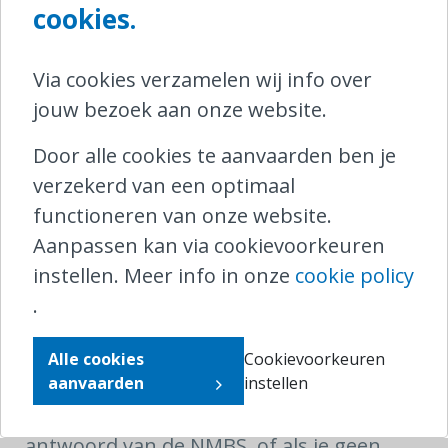
cookies.
trein opstapt.
Schakel je elektrische step uit en
Via cookies verzamelen wij info over
ontkoppel de batterij.
jouw bezoek aan onze website.
Het is verboden je step te gebruiken
Door alle cookies te aanvaarden ben je
in het station (stationsgebouw,
verzekerd van een optimaal
perrons, gangen, tunnels onder
functioneren van onze website.
sporen,…).
Aanpassen kan via cookievoorkeuren
instellen. Meer info in onze
cookie policy
Ondervind je problemen omwille van de
.
step tijdens je treinreis? Je kan de NMBS
contacteren via het nummer 02/528.28.28
Alle cookies
Cookievoorkeuren
of via haar
contactformulier
.
aanvaarden
instellen
Als je niet tevreden bent met het
antwoord van de NMBS, of als je geen