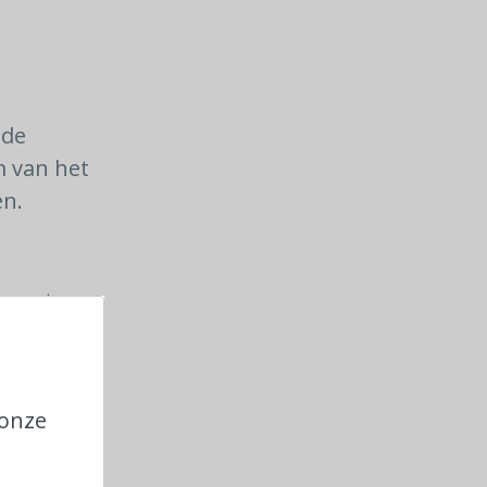
 de
m van het
en.
ement
ment
 onze
 nagaan.