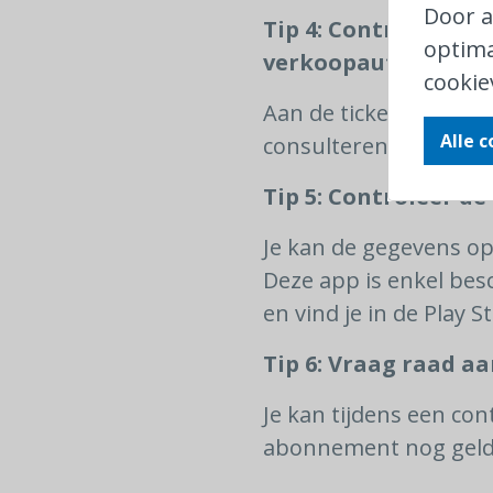
Door a
Tip 4: Controleer d
optima
verkoopautomaat
cookie
Aan de ticketautomat
Alle 
consulteren. Plaats h
Tip 5: Controleer d
Je kan de gegevens op
Deze app is enkel be
en vind je in de Play S
Tip 6: Vraag raad a
Je kan tijdens een con
abonnement nog geldi