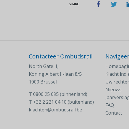
SHARE
Contacteer Ombudsrail
Navigee
North Gate II,
Homepagi
Koning Albert II-laan 8/5
Klacht ind
1000 Brussel
Uw rechte
Nieuws
T
0800 25 095 (binnenland)
Jaarversla
T
+32 2 221 04 10 (buitenland)
FAQ
klachten@ombudsrail.be
Contact