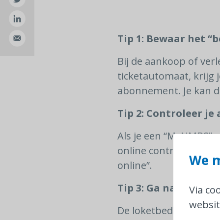
Tip 1: Bewaar het “
Bij de aankoop of ver
ticketautomaat, krijg
abonnement. Je kan di
Tip 2: Controleer j
Als je een “MyNMBS”-a
online controleren. L
We m
online”.
Tip 3: Ga naar het l
Via co
websit
De loketbediende kan