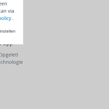
 een
an via
policy
.
B-kaart
nstellen
e lezer.
B-app
Opgelet!
echnologie