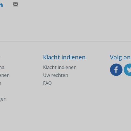
r
Klacht indienen
Volg on
na
Klacht indienen
ienen
Uw rechten
n
FAQ
gen