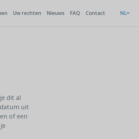
nen
Uw rechten
Nieuws
FAQ
Contact
NL
 dit al
ldatum uit
pen of een
je