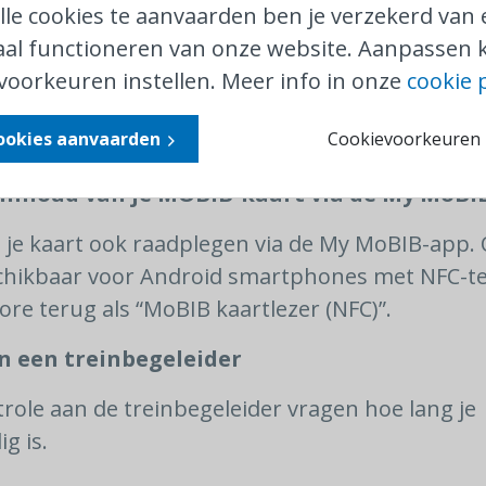
lle cookies te aanvaarden ben je verzekerd van
e gegevens op je MOBIB-kaart aan een
al functioneren van onze website. Aanpassen k
voorkeuren instellen. Meer info in onze
cookie 
en van de NMBS kan je de gegevens op je MOBI
cookies aanvaarden
Cookievoorkeuren i
iervoor de MOBIB-kaart op de daarvoor voorzien
e inhoud van je MOBIB-kaart via de My MoBI
 je kaart ook raadplegen via de My MoBIB-app. 
schikbaar voor Android smartphones met NFC-t
tore terug als “MoBIB kaartlezer (NFC)”.
an een treinbegeleider
trole aan de treinbegeleider vragen hoe lang je
g is.