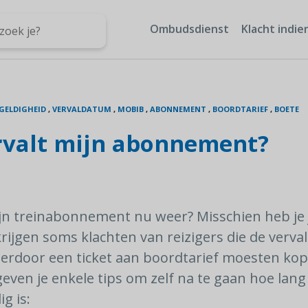
Ombudsdienst
Klacht indie
GELDIGHEID
,
VERVALDATUM
,
MOBIB
,
ABONNEMENT
,
BOORDTARIEF
,
BOETE
valt mijn abonnement?
n treinabonnement nu weer? Misschien heb je je
rijgen soms klachten van reizigers die de verva
ierdoor een ticket aan boordtarief moesten ko
even je enkele tips om zelf na te gaan hoe lang 
g is: