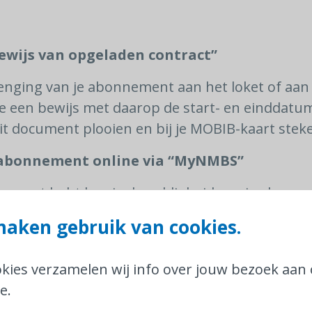
bewijs van opgeladen contract”
lenging van je abonnement aan het loket of aan
 je een bewijs met daarop de start- en einddatu
t document plooien en bij je MOBIB-kaart stek
e abonnement online via “MyNMBS”
ccount hebt kan je de geldigheid van je abonn
og in en ga naar de rubriek “Verleng je abonne
aken gebruik van cookies.
oket
okies verzamelen wij info over jouw bezoek aan
e.
 de geldigheidsduur van je abonnement voor je