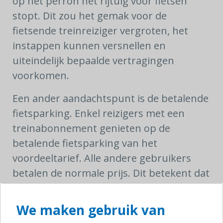
op het perron het rijtuig voor fietsen
stopt. Dit zou het gemak voor de
fietsende treinreiziger vergroten, het
instappen kunnen versnellen en
uiteindelijk bepaalde vertragingen
voorkomen.
Een ander aandachtspunt is de betalende
fietsparking. Enkel reizigers met een
treinabonnement genieten op de
betalende fietsparking van het
voordeeltarief. Alle andere gebruikers
betalen de normale prijs. Dit betekent dat
veelvuldige of regelmatige treinreizigers
met bv. een Multi, geen recht hebben op
We maken gebruik van
het voordeeltarief. Dit, terwijl voor de