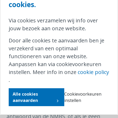
cookies.
autoparkings, een onderscheid wordt
gemaakt tussen treinreizigers en niet-
Via cookies verzamelen wij info over
treinreizigers voor het krijgen van dit
jouw bezoek aan onze website.
voordeel ongeacht hoe ze hun treinrit
betaalden. Wij pleiten er dan ook voor
Door alle cookies te aanvaarden ben je
deze discriminatie op te heffen en zo
verzekerd van een optimaal
meer reizigers te overtuigen om met de
functioneren van onze website.
fiets naar het station te komen.
Aanpassen kan via cookievoorkeuren
instellen. Meer info in onze
cookie policy
Ondervind je problemen omwille van de
.
fiets tijdens je treinreis? Je kan de NMBS
contacteren via het nummer 02/528.28.28
Alle cookies
Cookievoorkeuren
of via haar
contactformulier
.
aanvaarden
instellen
Als je niet tevreden bent met het
antwoord van de NMBS, of als je geen