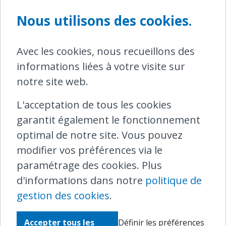
Nous utilisons des cookies.
16-10-2020
|
INFRABEL
,
HORAIRE
,
TRAVAUX
Avec les cookies, nous recueillons des
Travaux d'infrastructure Infrabel :
conséquences sur le trafic
informations liées à votre visite sur
ferroviaire
notre site web.
L'acceptation de tous les cookies
garantit également le fonctionnement
optimal de notre site. Vous pouvez
modifier vos préférences via le
paramétrage des cookies. Plus
d'informations dans notre
politique de
gestion des cookies
.
Accepter tous les
Définir les préférences