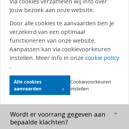
Ik heb een klacht ingediend. Wat
Via cookies verzamelen wij info over
doe ik nu met de originele stukken ?
jouw bezoek aan onze website.
Door alle cookies te aanvaarden ben je
Ik kreeg een boete op de trein en
verzekerd van een optimaal
diende hierover een klacht in bij de
functioneren van onze website.
ombudsdienst. Moet ik de boete al
Aanpassen kan via cookievoorkeuren
betalen?
instellen. Meer info in onze
cookie policy
.
Binnen welke termijn mag ik van
Alle cookies
Cookievoorkeuren
Ombudsrail een antwoord
aanvaarden
instellen
verwachten?
Wordt er voorrang gegeven aan
bepaalde klachten?