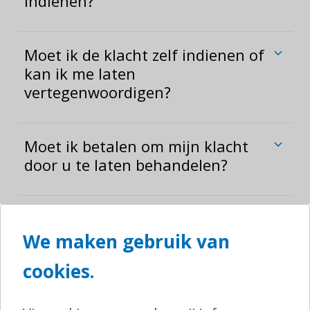
indienen?
Moet ik de klacht zelf indienen of
kan ik me laten
vertegenwoordigen?
Moet ik betalen om mijn klacht
door u te laten behandelen?
Ik heb bij Ombudsrail een klacht
ingediend. Wat gebeurt er nu
We maken gebruik van
verder?
cookies.