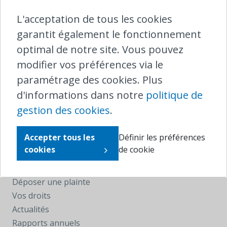
L'acceptation de tous les cookies
garantit également le fonctionnement
Contact Ombudsrail
optimal de notre site. Vous pouvez
North Gate II,
modifier vos préférences via le
Boulevard du Roi Albert II 8/5
paramétrage des cookies. Plus
1000 Bruxelles
d'informations dans notre
politique de
T
0800 25 095 (intérieur)
gestion des cookies
.
T
+32 2 221 04 11 (depuis l'étranger)
plaintes@ombudsrail.be
Accepter tous les
Définir les préférences
cookies
de cookie
Naviguer
Service de médiation
Déposer une plainte
Vos droits
Actualités
Rapports annuels