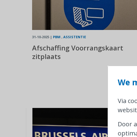
31-10-2025
|
PBM
,
ASSISTENTIE
Afschaffing Voorrangskaart
zitplaats
We m
Via co
websit
Door a
optima