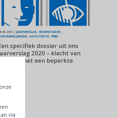
8-05-2021
|
JAARVERSLAG
,
BOORDTARIEF
,
OEGANKELIJKHEID
,
ASSISTENTIE
,
PBM
Een specifiek dossier uit ons
jaarverslag 2020 – klacht van
reiziger met een beperkte
mobiliteit
 onze
 een
an via