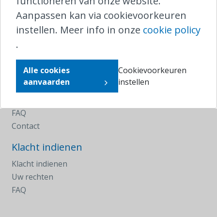
functioneren van onze website.
klachten@ombudsrail.be
Aanpassen kan via cookievoorkeuren
instellen. Meer info in onze
cookie policy
Navigeer
.
Homepagina
Klacht indienen
Alle cookies
Cookievoorkeuren
Uw rechten
aanvaarden
instellen
Nieuws
Jaarverslagen
FAQ
Contact
Klacht indienen
Klacht indienen
Uw rechten
FAQ