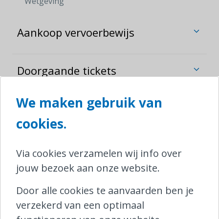
Wetgeving
Aankoop vervoerbewijs
Doorgaande tickets
We maken gebruik van
cookies.
Contacteer Ombudsrail
Via cookies verzamelen wij info over
North Gate II,
jouw bezoek aan onze website.
Koning Albert II-laan 8/5
1000 Brussel
Door alle cookies te aanvaarden ben je
T
0800 25 095 (binnenland)
verzekerd van een optimaal
T
+32 2 221 04 10 (buitenland)