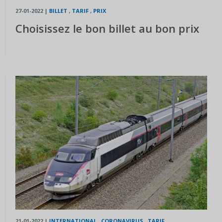
27-01-2022
|
BILLET
,
TARIF
,
PRIX
Choisissez le bon billet au bon prix
21-01-2022
|
INTERNATIONAL
,
CORONAVIRUS
,
TARIF